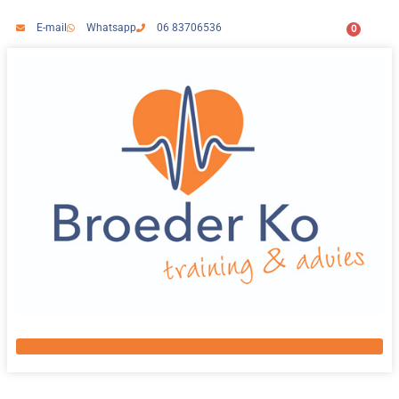
E-mail
Whatsapp
06 83706536
0